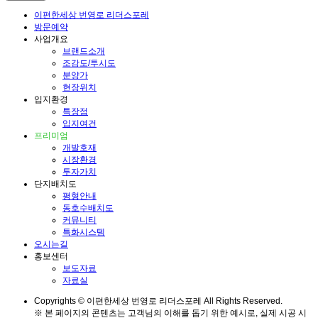
이편한세상 번영로 리더스포레
방문예약
사업개요
브랜드소개
조감도/투시도
분양가
현장위치
입지환경
특장점
입지여건
프리미엄
개발호재
시장환경
투자가치
단지배치도
평형안내
동호수배치도
커뮤니티
특화시스템
오시는길
홍보센터
보도자료
자료실
Copyrights © 이편한세상 번영로 리더스포레 All Rights Reserved.
※ 본 페이지의 콘텐츠는 고객님의 이해를 돕기 위한 예시로, 실제 시공 시