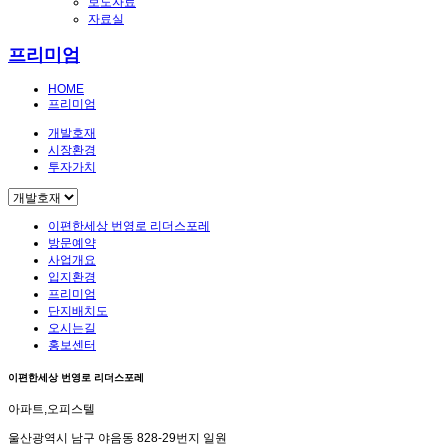
보도자료
자료실
프리미엄
HOME
프리미엄
개발호재
시장환경
투자가치
이편한세상 번영로 리더스포레
방문예약
사업개요
입지환경
프리미엄
단지배치도
오시는길
홍보센터
이편한세상 번영로 리더스포레
아파트,오피스텔
울산광역시 남구 야음동 828-29번지 일원