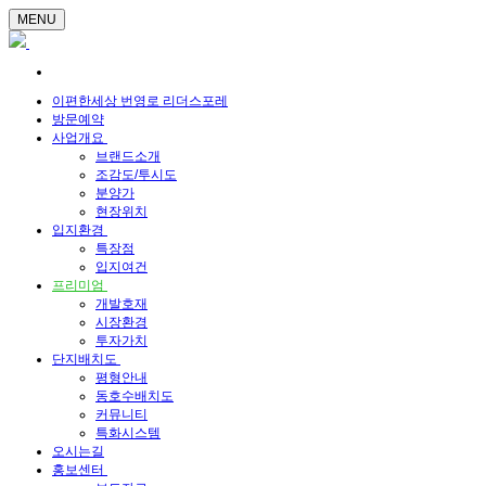
MENU
이편한세상 번영로 리더스포레
방문예약
사업개요
브랜드소개
조감도/투시도
분양가
현장위치
입지환경
특장점
입지여건
프리미엄
개발호재
시장환경
투자가치
단지배치도
평형안내
동호수배치도
커뮤니티
특화시스템
오시는길
홍보센터