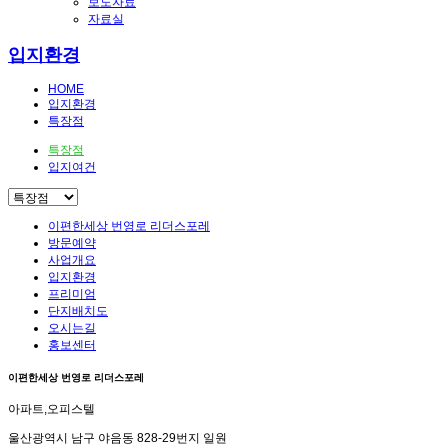
보도자료
자료실
입지환경
HOME
입지환경
특장점
특장점
입지여건
이편한세상 번영로 리더스포레
방문예약
사업개요
입지환경
프리미엄
단지배치도
오시는길
홍보센터
이편한세상 번영로 리더스포레
아파트,오피스텔
울산광역시 남구 야음동 828-29번지 일원