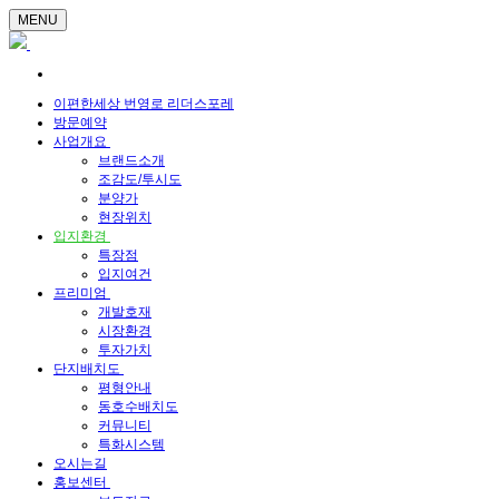
MENU
이편한세상 번영로 리더스포레
방문예약
사업개요
브랜드소개
조감도/투시도
분양가
현장위치
입지환경
특장점
입지여건
프리미엄
개발호재
시장환경
투자가치
단지배치도
평형안내
동호수배치도
커뮤니티
특화시스템
오시는길
홍보센터