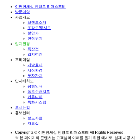
이편한세상 번영로 리더스포레
방문예약
사업개요
브랜드소개
조감도/투시도
분양가
현장위치
입지환경
특장점
입지여건
프리미엄
개발호재
시장환경
투자가치
단지배치도
평형안내
동호수배치도
커뮤니티
특화시스템
오시는길
홍보센터
보도자료
자료실
Copyrights © 이편한세상 번영로 리더스포레 All Rights Reserved.
※ 본 페이지의 콘텐츠는 고객님의 이해를 돕기 위한 예시로, 실제 시공 시