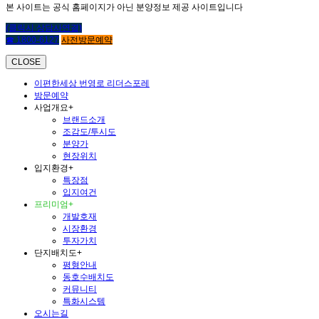
본 사이트는 공식 홈페이지가 아닌 분양정보 제공 사이트입니다
(클릭시 상담사연결)
☎ 1800-6127
사전방문예약
CLOSE
이편한세상 번영로 리더스포레
방문예약
사업개요
+
브랜드소개
조감도/투시도
분양가
현장위치
입지환경
+
특장점
입지여건
프리미엄
+
개발호재
시장환경
투자가치
단지배치도
+
평형안내
동호수배치도
커뮤니티
특화시스템
오시는길