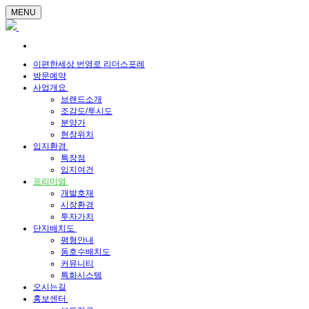
MENU
이편한세상 번영로 리더스포레
방문예약
사업개요
브랜드소개
조감도/투시도
분양가
현장위치
입지환경
특장점
입지여건
프리미엄
개발호재
시장환경
투자가치
단지배치도
평형안내
동호수배치도
커뮤니티
특화시스템
오시는길
홍보센터