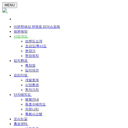
MENU
이편한세상 번영로 리더스포레
방문예약
사업개요
브랜드소개
조감도/투시도
분양가
현장위치
입지환경
특장점
입지여건
프리미엄
개발호재
시장환경
투자가치
단지배치도
평형안내
동호수배치도
커뮤니티
특화시스템
오시는길
홍보센터