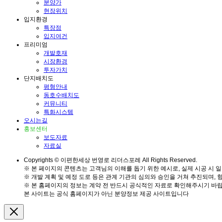
분양가
현장위치
입지환경
특장점
입지여건
프리미엄
개발호재
시장환경
투자가치
단지배치도
평형안내
동호수배치도
커뮤니티
특화시스템
오시는길
홍보센터
보도자료
자료실
Copyrights © 이편한세상 번영로 리더스포레 All Rights Reserved.
※ 본 페이지의 콘텐츠는 고객님의 이해를 돕기 위한 예시로, 실제 시공 시 일
※ 개발 계획 및 예정 도로 등은 관계 기관의 심의와 승인을 거쳐 추진되며, 
※ 본 홈페이지의 정보는 계약 전 반드시 공식적인 자료로 확인해주시기 바랍
본 사이트는 공식 홈페이지가 아닌 분양정보 제공 사이트입니다