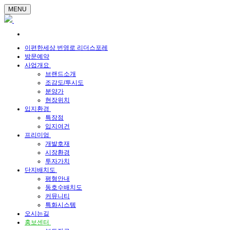
MENU
이편한세상 번영로 리더스포레
방문예약
사업개요
브랜드소개
조감도/투시도
분양가
현장위치
입지환경
특장점
입지여건
프리미엄
개발호재
시장환경
투자가치
단지배치도
평형안내
동호수배치도
커뮤니티
특화시스템
오시는길
홍보센터